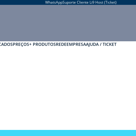
WhatsApp
Suporte Cliente Li9 Host (Ticket)
CADOS
PREÇOS
+ PRODUTOS
REDE
EMPRESA
AJUDA / TICKET