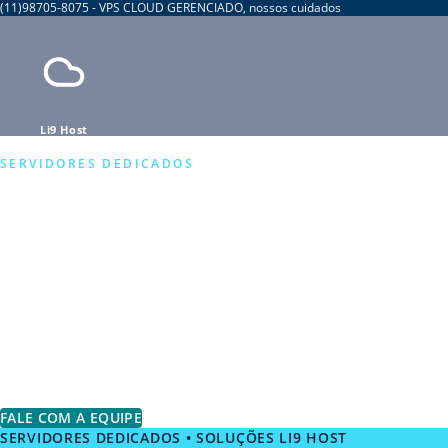
(11)98705-8075 - VPS CLOUD GERENCIADO, nossos cuidados
Li9 Host
SERVIDORES DEDICADOS
Hardware exclusi
cargas críticas
Servidores físicos com processadores Intel Xeon e 
rede redundante de 10 Gbps.
FALE COM A EQUIPE
VER PREÇOS
SERVIDORES DEDICADOS • SOLUÇÕES LI9 HOST