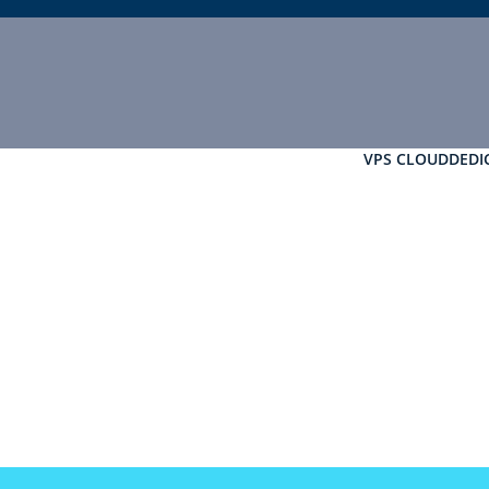
VPS CLOUD
DEDI
vo para
AMD EPYC, discos NVMe e