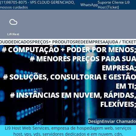
(11)98705-8075 - VPS CLOUD GERENCIADO,
Suporte Cliente Li9
WhatsApp
nossos cuidados
Host (Ticket)
Li9 Host
LOUD
DEDICADOS
PREÇOS
+ PRODUTOS
REDE
EMPRESA
AJUDA / TICKET
# COMPUTAÇÃO + PODER POR MENOS;
# MENORES PREÇOS PARA SUA
EMPRESA;
# SOLUÇÕES, CONSULTORIA E GESTÃO
EM TI;
# INSTÂNCIAS EM NUVEM, RÁPIDAS,
FLEXÍVEIS;
Design
Enviar Chamado
Li9 Host Web Services, empresa de hospedagem web, serviços
host, vps, vds, servidores dedicados e em nuvem, cdn,