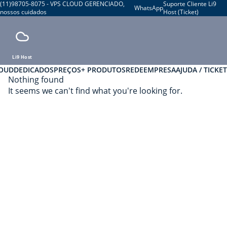
(11)98705-8075 - VPS CLOUD GERENCIADO,
Suporte Cliente Li9
WhatsApp
nossos cuidados
Host (Ticket)
Li9 Host
LOUD
DEDICADOS
PREÇOS
+ PRODUTOS
REDE
EMPRESA
AJUDA / TICKET
Nothing found
It seems we can't find what you're looking for.