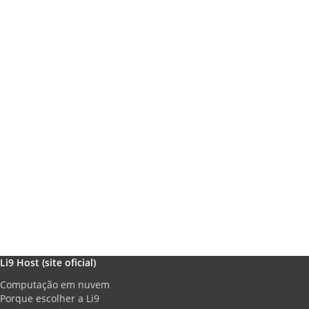
Li9 Host (site oficial)
Computação em nuvem
Porque escolher a Li9