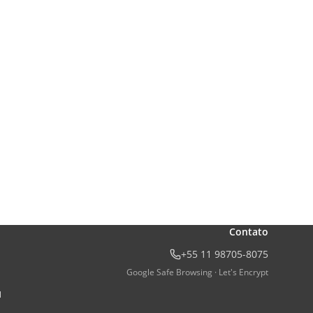
Contato
+55 11 98705-8075
Google Safe Browsing · Let's Encrypt
l