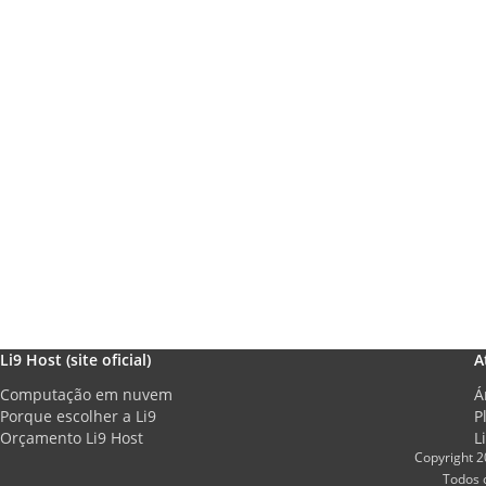
Li9 Host (site oficial)
A
Computação em nuvem
Á
Porque escolher a Li9
P
Orçamento Li9 Host
L
Copyright 2
Todos 