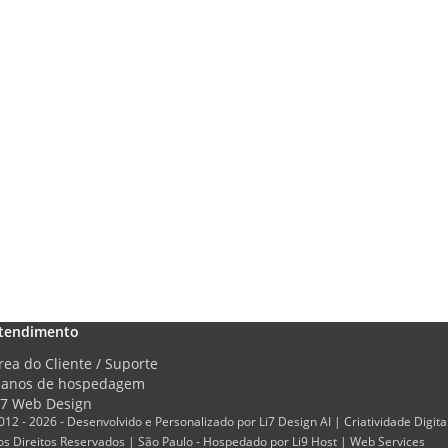
tendimento
rea do Cliente / Suporte
lanos de hospedagem
i7 Web Design
012 - 2026 - Desenvolvido e Personalizado por Li7 Design AI | Criatividade Digita
os Direitos Reservados | São Paulo - Hospedado por Li9 Host | Web Services