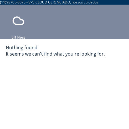
(11)98705-8075 - VPS CLOUD GERENCIADO, nossos cuidados
Li9 Host
Nothing found
It seems we can't find what you're looking for.