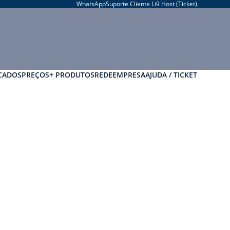
WhatsApp
Suporte Cliente Li9 Host (Ticket)
CADOS
PREÇOS
+ PRODUTOS
REDE
EMPRESA
AJUDA / TICKET