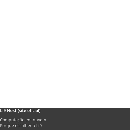
Li9 Host (site oficial)
Computação em nuvem
Porque escolher a Li9