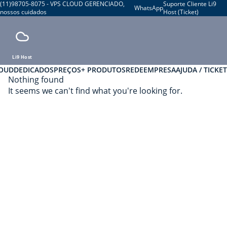
(11)98705-8075 - VPS CLOUD GERENCIADO,
Suporte Cliente Li9
WhatsApp
nossos cuidados
Host (Ticket)
Li9 Host
LOUD
DEDICADOS
PREÇOS
+ PRODUTOS
REDE
EMPRESA
AJUDA / TICKET
Nothing found
It seems we can't find what you're looking for.