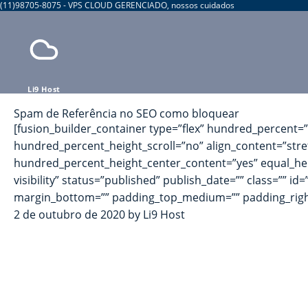
(11)98705-8075 - VPS CLOUD GERENCIADO, nossos cuidados
Li9 Host
Spam de Referência no SEO como bloquear
[fusion_builder_container type=”flex” hundred_percent
hundred_percent_height_scroll=”no” align_content=”stretch
hundred_percent_height_center_content=”yes” equal_heig
visibility” status=”published” publish_date=”” class=
margin_bottom=”” padding_top_medium=”” padding_ri
2 de outubro de 2020
by Li9 Host