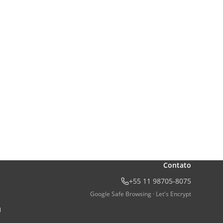
Contato
+55 11 98705-8075
Google Safe Browsing · Let's Encrypt
l