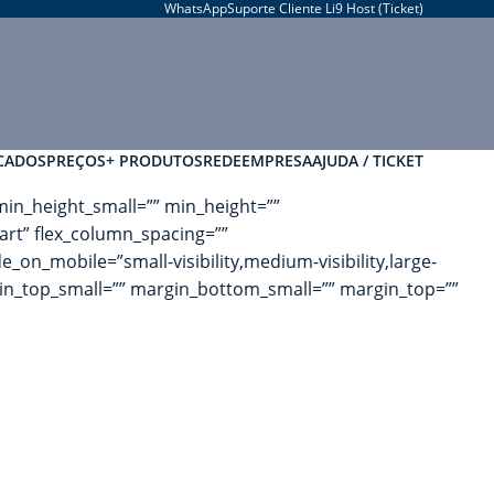
WhatsApp
Suporte Cliente Li9 Host (Ticket)
CADOS
PREÇOS
+ PRODUTOS
REDE
EMPRESA
AJUDA / TICKET
in_height_small=”” min_height=””
tart” flex_column_spacing=””
n_mobile=”small-visibility,medium-visibility,large-
gin_top_small=”” margin_bottom_small=”” margin_top=””