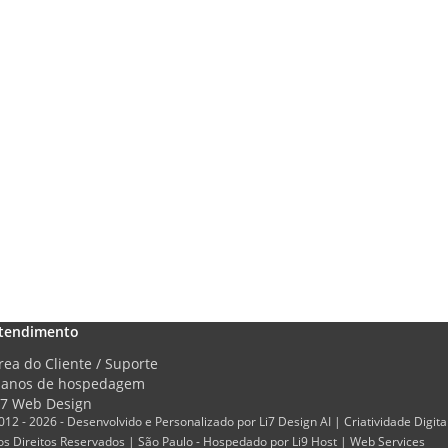
tendimento
rea do Cliente / Suporte
lanos de hospedagem
i7 Web Design
012 - 2026 - Desenvolvido e Personalizado por Li7 Design AI | Criatividade Digita
os Direitos Reservados | São Paulo - Hospedado por Li9 Host | Web Services