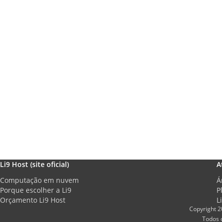
Li9 Host (site oficial)
A
Computação em nuvem
Á
Porque escolher a Li9
P
Orçamento Li9 Host
L
Copyright 2
Todos 