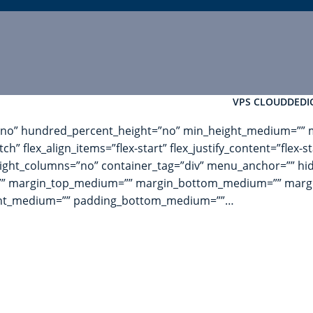
VPS CLOUD
DEDI
=”no” hundred_percent_height=”no” min_height_medium=”” m
” flex_align_items=”flex-start” flex_justify_content=”flex-s
ht_columns=”no” container_tag=”div” menu_anchor=”” hide_o
”” id=”” margin_top_medium=”” margin_bottom_medium=”” mar
ght_medium=”” padding_bottom_medium=””…